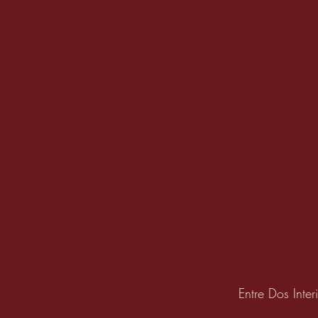
¿QUÉ ESPERAR AL
CONTRATAR A UN
Entre Dos Int
DISEÑADOR DE
INTERIORES?