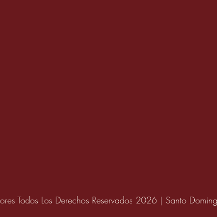
TU PRESUPUESTO PARA
5 C
DISEÑO DE INTERIORES
DIS
eriores Todos Los Derechos Reservados 2026 | Santo Domin
INT
QUE