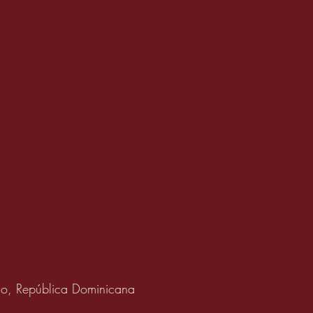
OSAS QUE LOS
EÑADORES DE
go, República Dominicana
ERIORES QUEREMOS
 SEPAS